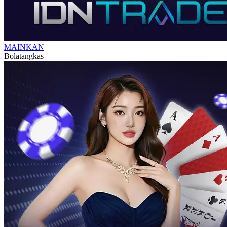
MAINKAN
Bolatangkas