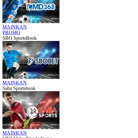
MAINKAN
PROMO
SBO SportsBook
MAINKAN
Saba Sportsbook
MAINKAN