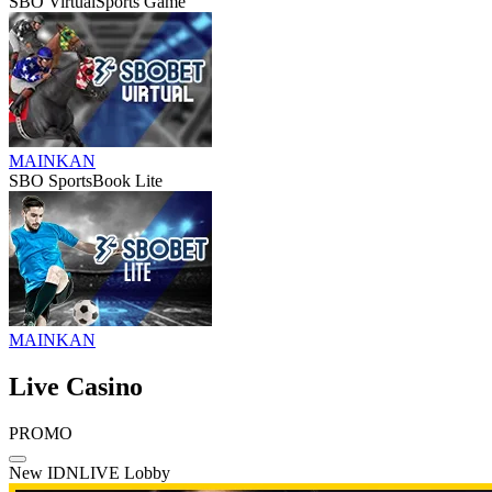
SBO VirtualSports Game
MAINKAN
SBO SportsBook Lite
MAINKAN
Live Casino
PROMO
New IDNLIVE Lobby