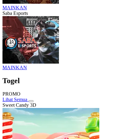
MAINKAN
Saba Esports
MAINKAN
Togel
PROMO
Lihat Semua
Sweet Candy 3D