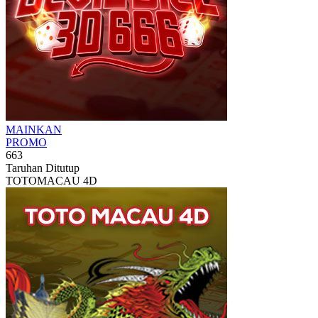
MAINKAN
PROMO
663
Taruhan Ditutup
TOTOMACAU 4D