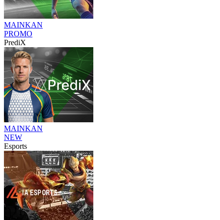
MAINKAN
PROMO
PrediX
MAINKAN
NEW
Esports