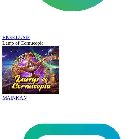
EKSKLUSIF
Lamp of Cornucopia
MAINKAN