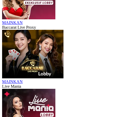
MAINKAN
Baccarat Live Proxy
MAINKAN
Live Mania