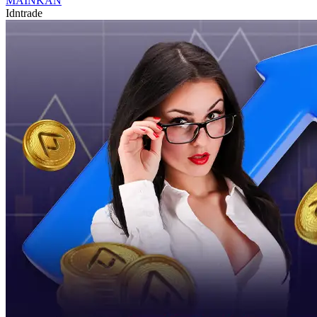
MAINKAN
Idntrade