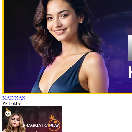
MAINKAN
PP Lobby