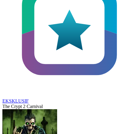
EKSKLUSIF
The Crypt 2 Carnival