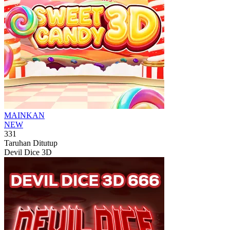
MAINKAN
NEW
331
Taruhan Ditutup
Devil Dice 3D