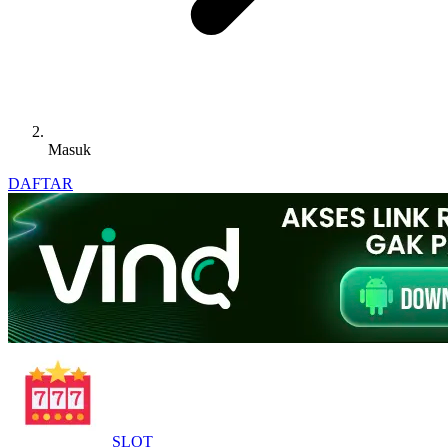
Masuk
DAFTAR
SLOT