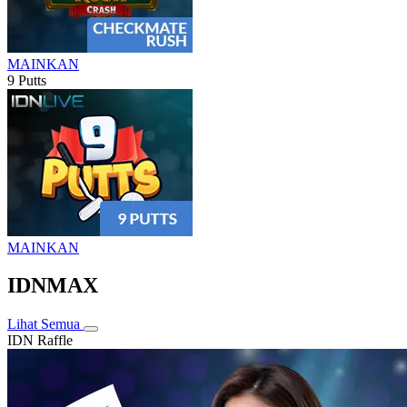
MAINKAN
9 Putts
MAINKAN
IDNMAX
Lihat Semua
IDN Raffle