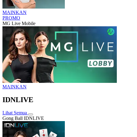
MAINKAN
PROMO
MG Live Mobile
MAINKAN
IDNLIVE
Lihat Semua
Gong Ball IDNLIVE