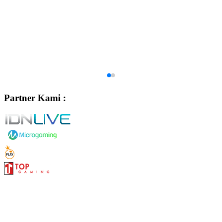
Partner Kami :