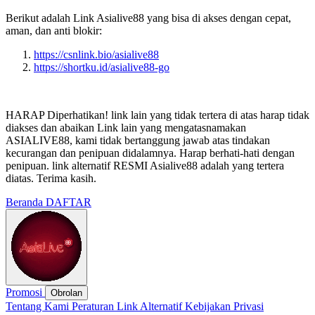
Berikut adalah Link Asialive88 yang bisa di akses dengan cepat,
aman, dan anti blokir:
https://csnlink.bio/asialive88
https://shortku.id/asialive88-go
HARAP Diperhatikan! link lain yang tidak tertera di atas harap tidak
diakses dan abaikan Link lain yang mengatasnamakan
ASIALIVE88, kami tidak bertanggung jawab atas tindakan
kecurangan dan penipuan didalamnya. Harap berhati-hati dengan
penipuan. link alternatif RESMI
Asialive88
adalah yang tertera
diatas. Terima kasih.
Beranda
DAFTAR
Promosi
Obrolan
Tentang Kami
Peraturan
Link Alternatif
Kebijakan Privasi