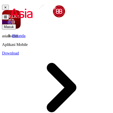
✕
Daftar
Masuk
Beranda
asialive88
Aplikasi Mobile
Download