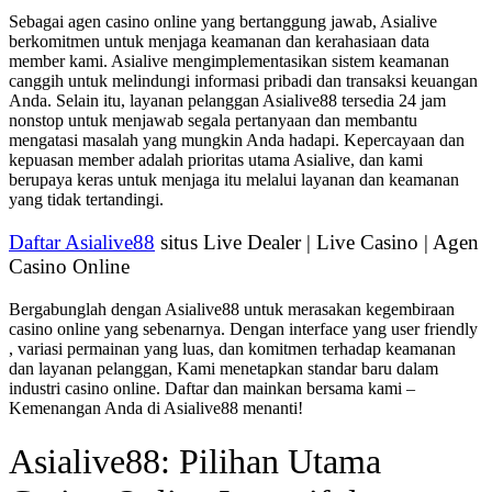
Sebagai agen casino online yang bertanggung jawab, Asialive
berkomitmen untuk menjaga keamanan dan kerahasiaan data
member kami. Asialive mengimplementasikan sistem keamanan
canggih untuk melindungi informasi pribadi dan transaksi keuangan
Anda. Selain itu, layanan pelanggan Asialive88 tersedia 24 jam
nonstop untuk menjawab segala pertanyaan dan membantu
mengatasi masalah yang mungkin Anda hadapi. Kepercayaan dan
kepuasan member adalah prioritas utama Asialive, dan kami
berupaya keras untuk menjaga itu melalui layanan dan keamanan
yang tidak tertandingi.
Daftar Asialive88
situs Live Dealer | Live Casino | Agen
Casino Online
Bergabunglah dengan Asialive88 untuk merasakan kegembiraan
casino online yang sebenarnya. Dengan interface yang user friendly
, variasi permainan yang luas, dan komitmen terhadap keamanan
dan layanan pelanggan, Kami menetapkan standar baru dalam
industri casino online. Daftar dan mainkan bersama kami –
Kemenangan Anda di Asialive88 menanti!
Asialive88: Pilihan Utama