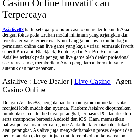
Casino Online Inovatif dan
Terpercaya
Asialive88
hadir sebagai promotor casino online terdepan di Asia
dengan fokus pada taruhan modal minimum yang terjangkau dan
live dealer yang terpercaya. Kami bangga menawarkan berbagai
permainan online dan live game yang kaya variasi, termasuk favorit
seperti Baccarat, Blackjack, Roulette, dan Sic Bo. Keunikan
Asialive terletak pada penyajian live game oleh dealer profesional
secara real-time, memberikan Anda pengalaman bermain yang
autentik dan mendebarkan.
Asialive : Live Dealer |
Live Casino
| Agen
Casino Online
Dengan Asialive88, pengalaman bermain game online kelas atas
menjadi lebih mudah dan nyaman. Platform Asialive dioptimalkan
untuk akses melalui berbagai perangkat, termasuk PC dan desktop
serta smartphone berbasis Android dan iOS. Kami memastikan
bahwa pengalaman bermain game Anda tidak terbatas oleh lokasi
atau perangkat. Asialive juga menyederhanakan proses deposit dan
penarikan dana, dengan tujuan untuk memberikan kenyamanan