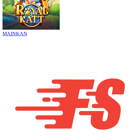
MAINKAN