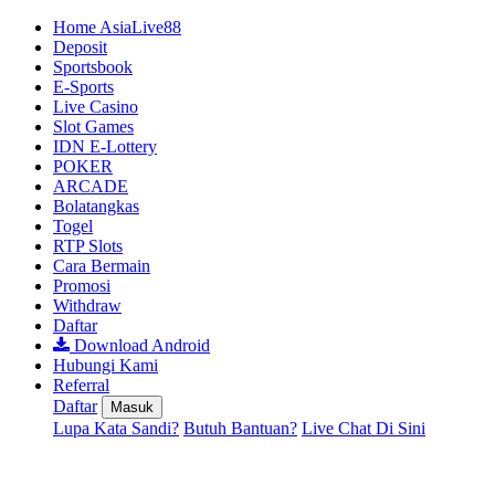
Home AsiaLive88
Deposit
Sportsbook
E-Sports
Live Casino
Slot Games
IDN E-Lottery
POKER
ARCADE
Bolatangkas
Togel
RTP Slots
Cara Bermain
Promosi
Withdraw
Daftar
Download Android
Hubungi Kami
Referral
Daftar
Masuk
Lupa Kata Sandi?
Butuh Bantuan?
Live Chat Di Sini