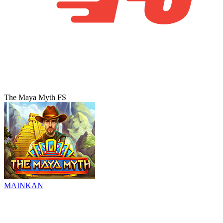
The Maya Myth FS
MAINKAN