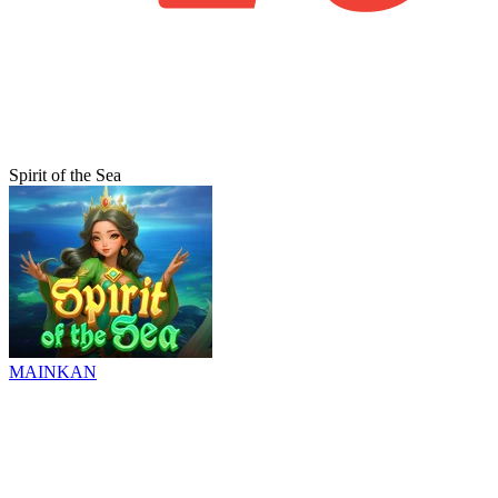
Spirit of the Sea
MAINKAN