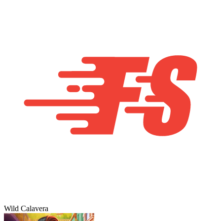
Wild Calavera