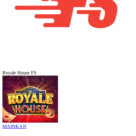
Royale House FS
MAINKAN