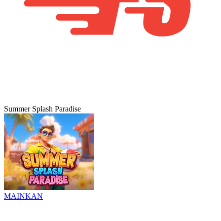
Summer Splash Paradise
MAINKAN