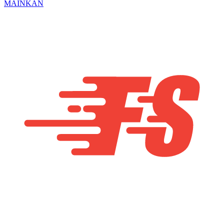
MAINKAN